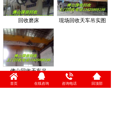
回收磨床
现场回收天车吊实图
佛山回收天车吊
首页
在线咨询
共有:65 条 共7页 第7页
咨询电话
回顶部
<< 首页
< 上一页
13425868198
一键拨号 立即电话咨询