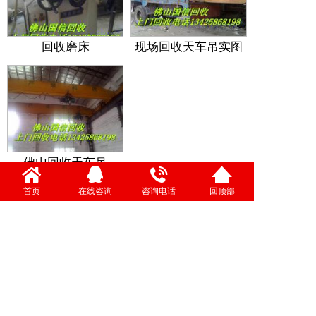
回收磨床
现场回收天车吊实图
佛山回收天车吊
首页
在线咨询
共有:65 条 共7页 第7页
咨询电话
回顶部
<< 首页
< 上一页
13425868198
一键拨号 立即电话咨询