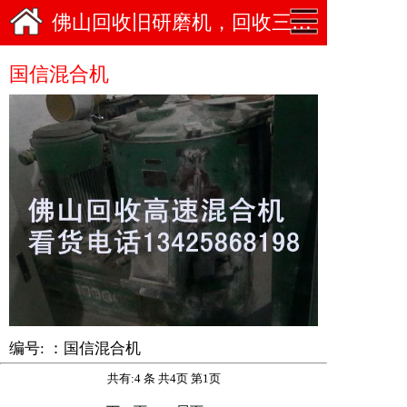
佛山回收旧研磨机，回收三辊机图片
国信混合机
编号: ：国信混合机
共有:4 条 共4页 第1页