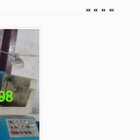
7
2
5
6