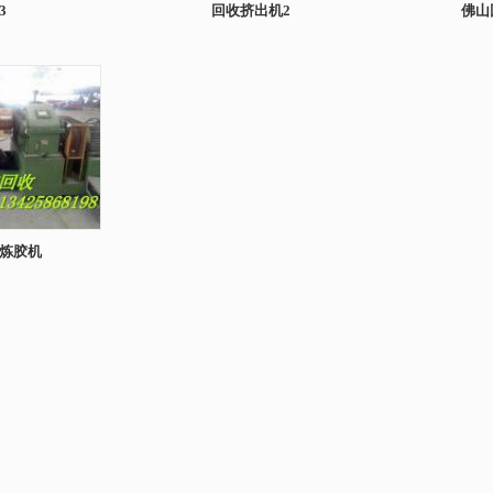
3
回收挤出机2
佛山
炼胶机