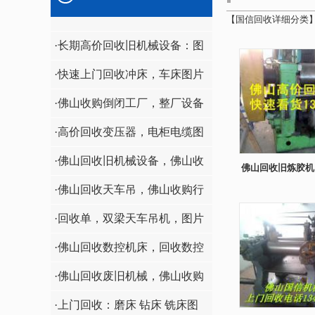
【
国信回收详细分类
·长期高价回收旧机械设备：图
·快速上门回收冲床，车床图片
·佛山收购倒闭工厂，整厂设备
回收
·高价回收变压器，电柜电缆图
·佛山回收旧机械设备，佛山收
佛山回收旧炼胶机
机
购旧机械
·佛山回收天车吊，佛山收购行
车吊图
·回收单，双梁天车吊机，图片
·佛山回收数控机床，回收数控
车床，回收数控铣床
·佛山回收废旧机械，佛山收购
旧机床，佛山回收旧设备
·上门回收：磨床 钻床 铣床图