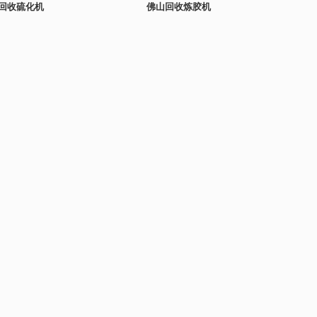
回收硫化机
佛山回收炼胶机