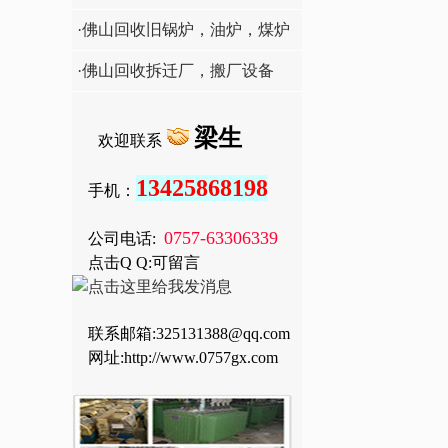
·佛山回收旧锅炉，油炉，煤炉
等
·佛山回收拆迁厂，搬厂设备
梁生
欢迎联系
13425868198
手机：
0757-63306339
公司电话:
点击Q Q:可留言
联系邮箱:
325131388@qq.com
网址:http://www.0757gx.com